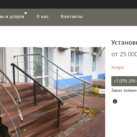
ы и услуги
О нас
Контакты
Установ
от
25 000
Услуга
+7 (777) 27
Заказ только