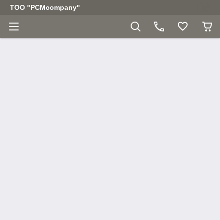
ТОО "PCMcompany"