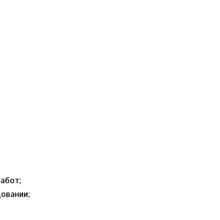
абот;
овании;