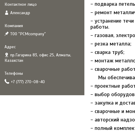
- подварка петель
- ремонт металли
Александр
- устранение течи
работы.
ТОО "PCMcompany"
- газовая, электр
- резка металла;
- сварка труб;
пр.Гагарина 83, офис 25, Алматы,
- монтаж металло
Казахстан
- сварочные работ
Мы обеспечиваем
+7 (777) 270-08-40
- проектные рабо
- выбор оборудов
- закупка и доста
- сварочные и мо
- авторский надзо
- полный комплек